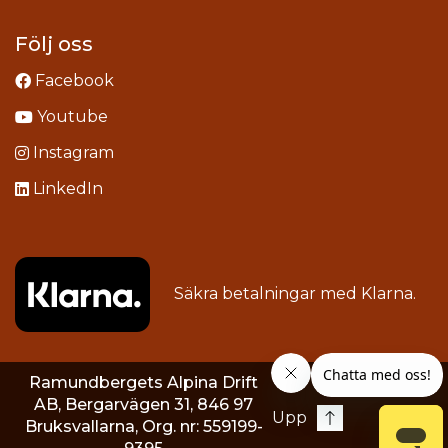
Följ oss
Facebook
Youtube
Instagram
LinkedIn
Säkra betalningar med
Klarna
.
Ramundbergets Alpina Drift
AB, Bergarvägen 31, 846 97
Upp
Bruksvallarna, Org. nr: 559199-