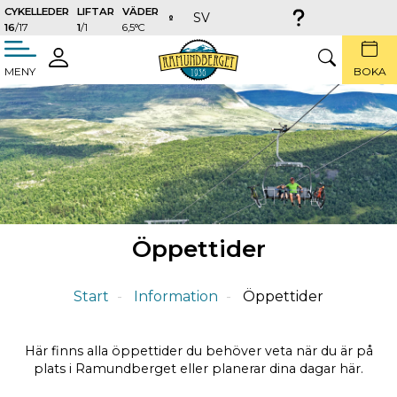
CYKELLEDER
LIFTAR
VÄDER
SV
16
/17
1
/1
6,5°C
täng
LOGGA
SÖK
MENY
BOKA
IN
Öppettider
Start
Information
Öppettider
Här finns alla öppettider du behöver veta när du är på
plats i Ramundberget eller planerar dina dagar här.