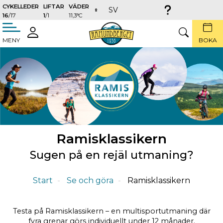
CYKELLEDER
LIFTAR
VÄDER
SV
16
/17
1
/1
11,3°C
täng
LOGGA
SÖK
MENY
BOKA
IN
Ramisklassikern
Sugen på en rejäl utmaning?
Start
Se och göra
Ramisklassikern
Testa på Ramisklassikern – en multisportutmaning där
fyra grenar görs individuellt under 12 månader.