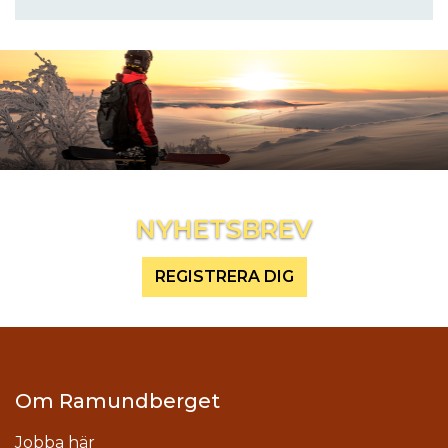
Inspireras mer och håll dig uppdaterad
NYHETSBREV
REGISTRERA DIG
Om Ramundberget
Jobba här