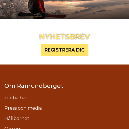
Inspireras mer och håll dig uppdaterad
NYHETSBREV
REGISTRERA DIG
Om Ramundberget
Jobba här
Press och media
Hållbarhet
Om oss