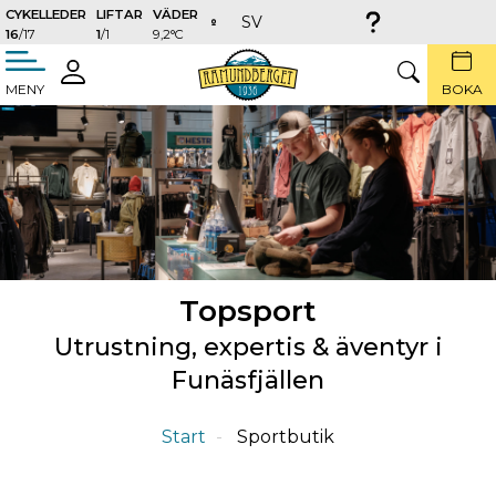
CYKELLEDER
LIFTAR
VÄDER
SV
16
/17
1
/1
9,2°C
täng
LOGGA
SÖK
MENY
BOKA
IN
Topsport
Utrustning, expertis & äventyr i
Funäsfjällen
Start
Sportbutik