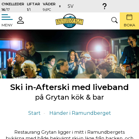
CYKELLEDER
LIFTAR
VÄDER
SV
16
/17
1
/1
9,6°C
täng
LOGGA
SÖK
MENY
BOKA
IN
Ski in-Afterski med liveband
på Grytan kök & bar
Start
Händer i Ramundberget
Restaurang Grytan ligger i mitt i Ramundbergets
bykärna med både bekvämt ski-in läge från backen, och