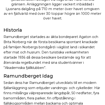
gränsen. Anläggningen ligger vackert inbäddad i
Ljusnans dalgång på 710 m meter över havet omgiven
av en fjällvärld med över 30 toppar högre än 1000 meter
över havet.
Historia
Ramundberget startades av äkta bondeparet Agaton och
Brita Norberg när de första besökarna spontant knackade
på familjen Norbergs bondgård i väglöst land i sökandet
efter mat och husrum. Den turistiska verksamheten
startade 1936 då dessa besökare bestämde sig för att
återvända regelbundet med sina studentvänner i
”Akademiska fjällklubben”.
Ramundberget idag
Sedan dess har Ramundberget utvecklats till en modern
fjällanläggning som erbjuder vandrings- och cykelleder. Här
finns
milslånga
välpreparerade längdspår
, 50 nedfarter, fyra
barnområden, flera parker, fin offpiståkning i
fjällskogsområden mellan backarna och optimala