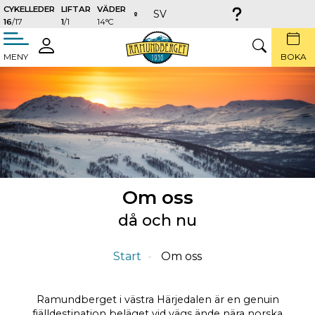
CYKELLEDER
LIFTAR
VÄDER
SV
16
/17
1
/1
14°C
täng
LOGGA
SÖK
MENY
BOKA
IN
Om oss
då och nu
Start
Om oss
Ramundberget i västra Härjedalen är en genuin
fjälldestination beläget vid vägs ände nära norska