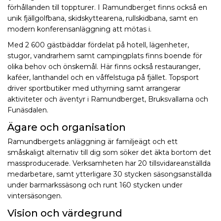
förhållanden till toppturer. I Ramundberget finns också en
unik fjällgolfbana, skidskyttearena, rullskidbana, samt en
modern konferensanläggning att mötas i.
Med 2 600 gästbäddar fördelat på hotell, lägenheter,
stugor, vandrarhem samt campingplats finns boende för
olika behov och önskemål. Här finns också restauranger,
kaféer, lanthandel och en våffelstuga på fjället. Topsport
driver sportbutiker med uthyrning samt arrangerar
aktiviteter och äventyr i Ramundberget, Bruksvallarna och
Funäsdalen.
Ägare och organisation
Ramundbergets anläggning är familjeägt och ett
småskaligt alternativ till dig som söker det äkta bortom det
massproducerade. Verksamheten har 20 tillsvidareanställda
medarbetare, samt ytterligare 30 stycken säsongsanställda
under barmarkssäsong och runt 160 stycken under
vintersäsongen.
Vision och värdegrund