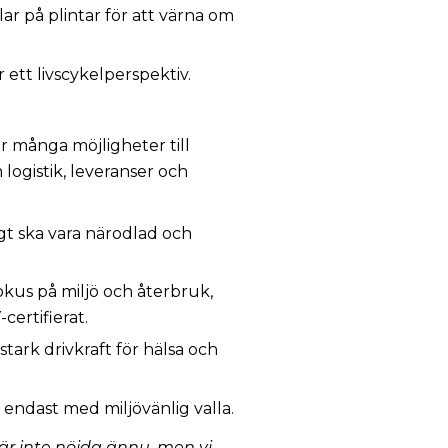
 på plintar för att värna om
 ett livscykelperspektiv.
r många möjligheter till
logistik, leveranser och
gt ska vara närodlad och
kus på miljö och återbruk,
certifierat.
stark drivkraft för hälsa och
 endast med miljövänlig valla.
i är inte nöjda ännu, men vi