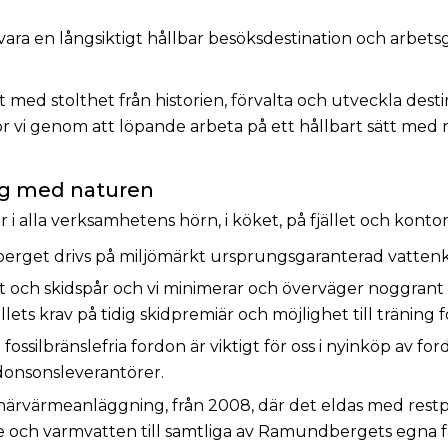
 vara en långsiktigt hållbar besöksdestination och arbetsg
med stolthet från historien, förvalta och utveckla dest
r vi genom att löpande arbeta på ett hållbart sätt med 
ng med naturen
i alla verksamhetens hörn, i köket, på fjället och konto
get drivs på miljömärkt ursprungsgaranterad vattenkra
t och skidspår och vi minimerar och överväger noggrant 
llets krav på tidig skidpremiär och möjlighet till träning 
ossilbränslefria fordon är viktigt för oss i nyinköp av fo
onsonsleverantörer.
ri närvärmeanläggning, från 2008, där det eldas med rest
me och varmvatten till samtliga av Ramundbergets egna f