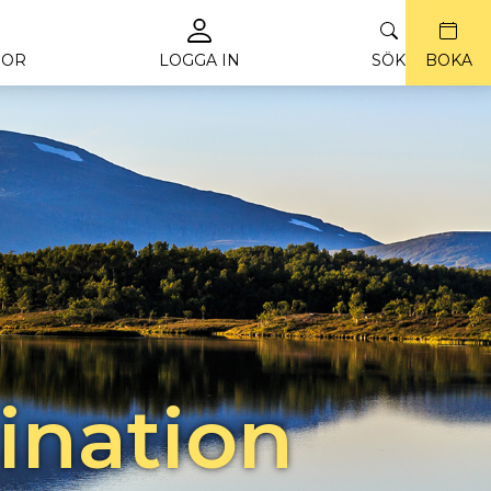
ROR
LOGGA IN
SÖK
BOKA
tination