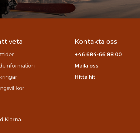
att veta
Kontakta oss
tider
+46
684-66 88 00
deinformation
Maila oss
stagram
kringar
Hitta hit
ngsvillkor
ed
Klarna
.