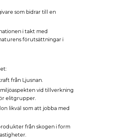
ivare som bidrar till en
inationen i takt med
naturens förutsättningar i
ret:
ft från Ljusnan.
miljöaspekten vid tillverkning
för elitgrupper.
rdon likväl som att jobba med
produkter från skogen i form
astigheter.