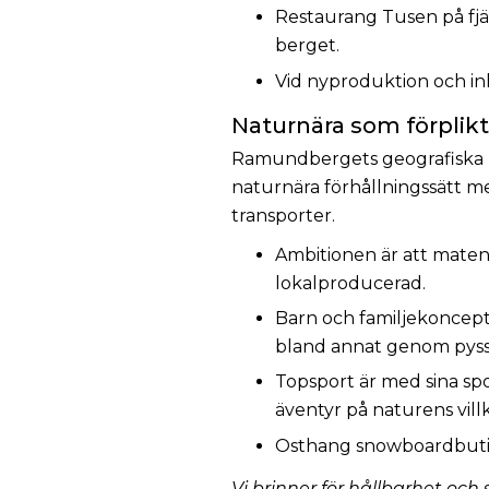
Restaurang Tusen på fjä
berget.
Vid nyproduktion och ink
Naturnära som förplik
Ramundbergets geografiska läg
naturnära förhållningssätt me
transporter.
Ambitionen är att maten
lokalproducerad.
Barn och familjekoncept
bland annat genom pyssel 
Topsport är med sina spor
äventyr på naturens vill
Osthang snowboardbutik h
Vi brinner för hållbarhet och 