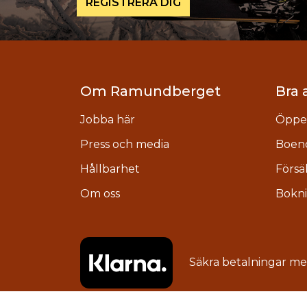
REGISTRERA DIG
Om Ramundberget
Bra 
Jobba här
Öppet
Press och media
Boen
Hållbarhet
Försä
Om oss
Bokni
Säkra betalningar m