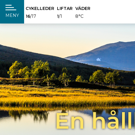
CYKELLEDER
LIFTAR
VÄDER
täng
MENY
16
/17
1
/1
8°C
En håll