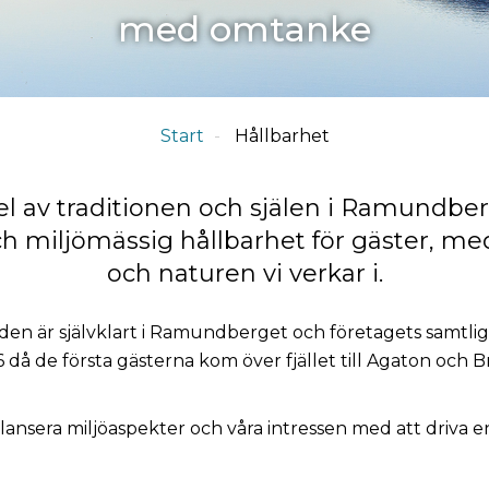
med omtanke
Start
Hållbarhet
l av traditionen och själen i Ramundberg
ch miljömässig hållbarhet för gäster, me
och naturen vi verkar i.
den är självklart i Ramundberget och företagets samtli
å de första gästerna kom över fjället till Agaton och Br
nsera miljöaspekter och våra intressen med att driva en