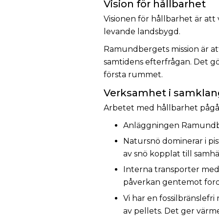
Vision för hållbarhet
Visionen för hållbarhet är att
levande landsbygd.
Ramundbergets mission är att 
samtidens efterfrågan. Det gö
första rummet.
Verksamhet i samkla
Arbetet med hållbarhet pågår 
Anläggningen Ramundber
Natursnö dominerar i pis
av snö kopplat till samhä
Interna transporter med f
påverkan gentemot ford
Vi har en fossilbränslef
av pellets. Det ger vär