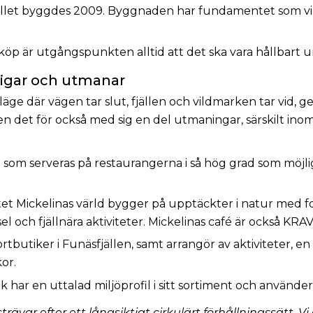
llet byggdes 2009. Byggnaden har fundamentet som vilar
öp är utgångspunkten alltid att det ska vara hållbart ur
tigar och utmanar
e där vägen tar slut, fjällen och vildmarken tar vid, ge
n det för också med sig en del utmaningar, särskilt inom 
 som serveras på restaurangerna i så hög grad som möjli
et Mickelinas värld bygger på upptäckter i natur med fo
och fjällnära aktiviteter. Mickelinas café är också KRAV-
tbutiker i Funäsfjällen, samt arrangör av aktiviteter, en 
kor.
ar en uttalad miljöprofil i sitt sortiment och använder
strävar efter ett långsiktigt cirkulärt förhållningssätt. V