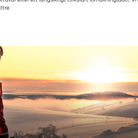
ättre
.