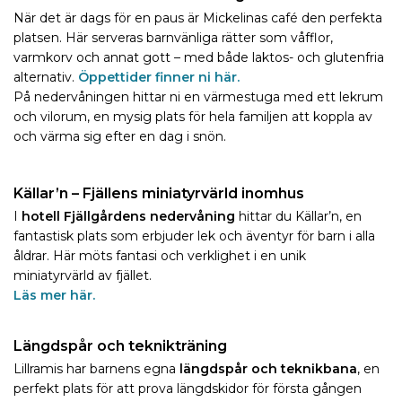
När det är dags för en paus är Mickelinas café den perfekta
platsen. Här serveras barnvänliga rätter som våfflor,
varmkorv och annat gott – med både laktos- och glutenfria
alternativ.
Öppettider finner ni här.
På nedervåningen hittar ni en värmestuga med ett lekrum
och vilorum, en mysig plats för hela familjen att koppla av
och värma sig efter en dag i snön.
Källar’n – Fjällens miniatyrvärld inomhus
I
hotell Fjällgårdens nedervåning
hittar du Källar’n, en
fantastisk plats som erbjuder lek och äventyr för barn i alla
åldrar. Här möts fantasi och verklighet i en unik
miniatyrvärld av fjället.
Läs mer här.
Längdspår och teknikträning
Lillramis har barnens egna
längdspår och teknikbana
, en
perfekt plats för att prova längdskidor för första gången