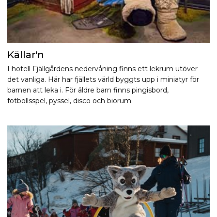
Källar'n
I hotell Fjällgårdens nedervåning finns ett lekrum utöver
det vanliga. Här har fjällets värld byggts upp i miniatyr för
barnen att leka i. För äldre barn finns pingisbord,
fotbollsspel, pyssel, disco och biorum.