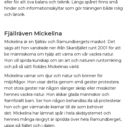
eller för att öva balans och teknik. Längs spåret finns små
hinder och informationsskyltar som gör träningen både rolig
och lärorik.
Fjällräven Mickelina
Mickelina är en fjällräv och Ramundbergets maskot. Det
sägs att hon vandrade ner ifrån Skarsfjället runt 2001 för att
be människorna om hjälp att värna om vår vackra natur.
Hon vill sprida kunskap om sin art och naturen runtomkring
och på så sätt föddes Mickelinas värld.
Mickelina värnar om djur och natur och brinner för
miljöfrågor. Hon visar detta genom små gester protestera
mot stora gester när någon slänger skräp eller missköter
hennes vackra natur. Hon älskar glada människor och
framförallt barn. Ser hon någon behandlas illa så protesterar
hon och ger värmande kramar till de som behöver
det. Mickelina har lämnat spår i hela skidsystemet och
hennes många rävgryt är spridda över hela Ramundberget,
uppe på fjället och i dalen.