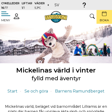
CYKELLEDER
LIFTAR
VÄDER
SV
16
/17
1
/1
5,3°C
täng
LOGGA
SÖK
MENY
BOKA
IN
Mickelinas värld i vinter
fylld med äventyr
Start
Se och göra
Barnens Ramundberget
Mickelinas värld, beläget vid barnområdet Lillramis är en
plats där barnen får uppleva äkta skid- och snöglädje