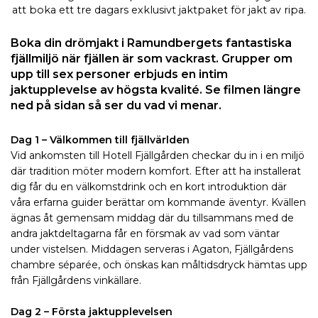
att boka ett tre dagars exklusivt jaktpaket för jakt av ripa.
Boka din drömjakt i Ramundbergets fantastiska
fjällmiljö när fjällen är som vackrast. Grupper om
upp till sex personer erbjuds en intim
jaktupplevelse av högsta kvalité. Se filmen längre
ned på sidan så ser du vad vi menar.
Dag 1 – Välkommen till fjällvärlden
Vid ankomsten till Hotell Fjällgården checkar du in i en miljö
där tradition möter modern komfort. Efter att ha installerat
dig får du en välkomstdrink och en kort introduktion där
våra erfarna guider berättar om kommande äventyr. Kvällen
ägnas åt gemensam middag där du tillsammans med de
andra jaktdeltagarna får en försmak av vad som väntar
under vistelsen. Middagen serveras i Agaton, Fjällgårdens
chambre séparée, och önskas kan måltidsdryck hämtas upp
från Fjällgårdens vinkällare.
Dag 2 – Första jaktupplevelsen