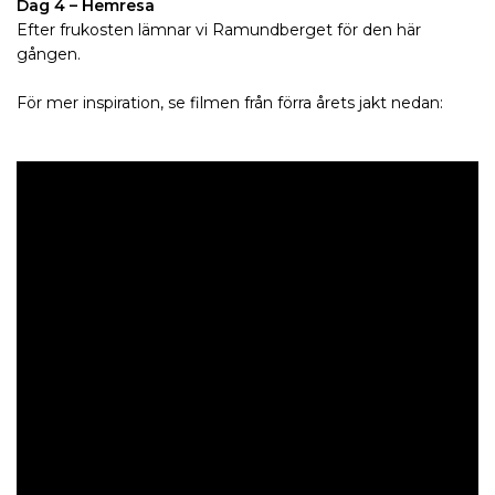
Dag 4 – Hemresa
Efter frukosten lämnar vi Ramundberget för den här
gången.
För mer inspiration, se filmen från förra årets jakt nedan: