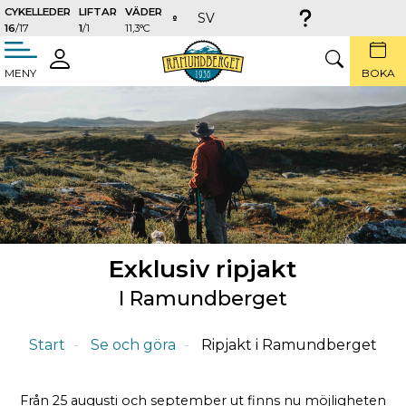
CYKELLEDER
LIFTAR
VÄDER
SV
16
/17
1
/1
11,3°C
täng
LOGGA
SÖK
MENY
BOKA
IN
Exklusiv ripjakt
I Ramundberget
Start
Se och göra
Ripjakt i Ramundberget
Från 25 augusti och september ut finns nu möjligheten