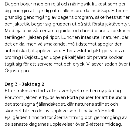
Dagen börjar med en rejäl och näringsrik frukost som ger
dig energin att ge dig ut i fjällens orörda landskap. Efter en
grundlig genomgång av dagens program, säkerhetsrutiner
och jaktetik, beger sig gruppen ut på sitt första jaktäventyr.
Med hjälp av våra erfarna guider och hundförare utforskar ni
terrängen i jakten på ripor. Lunchen intas ute i naturen, där
det enkla, men välsmakande, måltidstemat speglar den
autentiska fjällupplevelsen. Efter avslutad jakt gör vi oss i
ordning i Ösjöstugan uppe på kalfjället dit privata kockar
tagit sig för att servera mat och dryck. Vi sover sedan över i
Ösjöstugan.
Dag 3 – Jaktdag 2
Efter frukosten fortsätter äventyret med en ny jaktdag.
Förutom jakten erbjuds även korta pauser för att beundra
det storslagna fjällandskapet, där naturens stillhet och
skönhet blir en del av upplevelsen. Tillbaka på Hotell
Fjällgården finns tid för återhämtning och genomgång av
de senaste dagarnas upplevelser över 3-rätters middag.