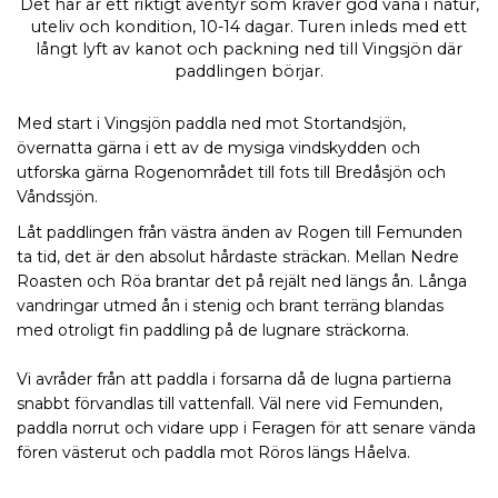
Det här är ett riktigt äventyr som kräver god vana i natur,
uteliv och kondition, 10-14 dagar. Turen inleds med ett
långt lyft av kanot och packning ned till Vingsjön där
paddlingen börjar.
Med start i Vingsjön paddla ned mot Stortandsjön,
övernatta gärna i ett av de mysiga vindskydden och
utforska gärna Rogenområdet till fots till Bredåsjön och
Våndssjön.
Låt paddlingen från västra änden av Rogen till Femunden
ta tid, det är den absolut hårdaste sträckan. Mellan Nedre
Roasten och Röa brantar det på rejält ned längs ån. Långa
vandringar utmed ån i stenig och brant terräng blandas
med otroligt fin paddling på de lugnare sträckorna.
Vi avråder från att paddla i forsarna då de lugna partierna
snabbt förvandlas till vattenfall. Väl nere vid Femunden,
paddla norrut och vidare upp i Feragen för att senare vända
fören västerut och paddla mot Röros längs Håelva.