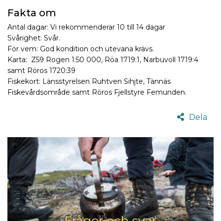
Fakta om
Antal dagar: Vi rekommenderar 10 till 14 dagar
Svårighet: Svår.
För vem: God kondition och utevana krävs.
Karta: Z59 Rogen 1:50 000, Röa 1719:1, Narbuvoll 1719:4
samt Röros 1720:39
Fiskekort: Länsstyrelsen Ruhtven Sihjte, Tännäs
Fiskevårdsområde samt Röros Fjellstyre Femunden.
Dela
Frågor och svar