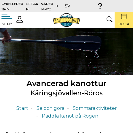
CYKELLEDER
LIFTAR
VÄDER
SV
16
/17
1
/1
14,4°C
täng
LOGGA
SÖK
MENY
BOKA
IN
Avancerad kanottur
Käringsjövallen-Röros
Start
Se och göra
Sommaraktiviteter
Paddla kanot på Rogen