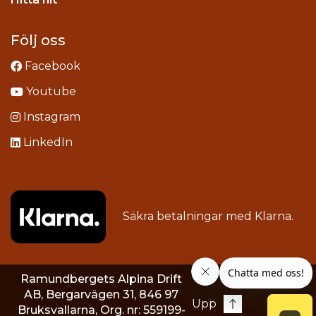
Följ oss
Facebook
Youtube
Instagram
LinkedIn
Säkra betalningar med
Klarna
.
Ramundbergets Alpina Drift
AB, Bergarvägen 31, 846 97
Upp
Bruksvallarna, Org. nr: 559199-