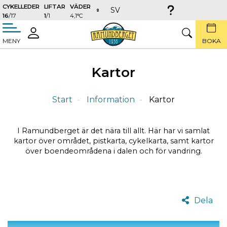
CYKELLEDER
LIFTAR
VÄDER
SV
16
/17
1
/1
4,1°C
täng
LOGGA
SÖK
MENY
BOKA
IN
Kartor
Start
Information
Kartor
I Ramundberget är det nära till allt. Här har vi samlat
kartor över området, pistkarta, cykelkarta, samt kartor
över boendeområdena i dalen och för vandring.
Dela