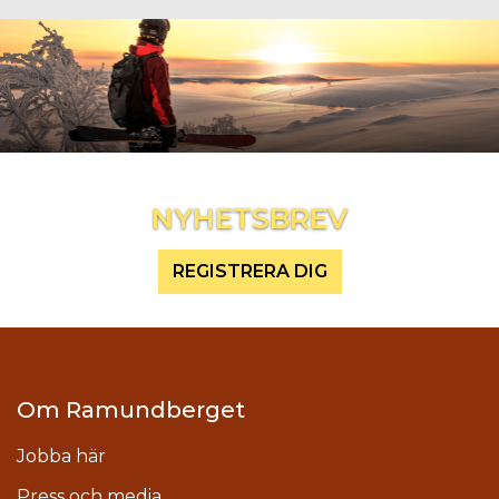
Inspireras mer och håll dig uppdaterad
NYHETSBREV
REGISTRERA DIG
Om Ramundberget
Jobba här
Press och media