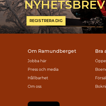
NYHETSBREV
REGISTRERA DIG
Om Ramundberget
Bra 
Jobba här
Öppet
Press och media
Boen
Hållbarhet
Försä
Om oss
Bokni