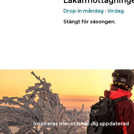
Läkarmottagning
Drop-in måndag - lördag
Stängt för säsongen.
Inspireras mer och håll dig uppdaterad