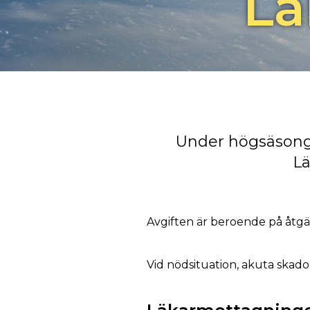
Lä
Under högsäsong 
Lä
Avgiften är beroende på åtgä
Vid nödsituation, akuta skador 