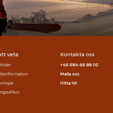
att veta
Kontakta oss
tider
+46
684-66 88 00
deinformation
Maila oss
stagram
kringar
Hitta hit
ngsvillkor