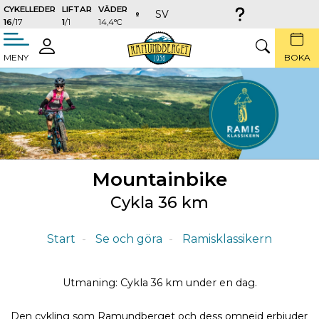
CYKELLEDER
LIFTAR
VÄDER
SV
16
/17
1
/1
14,4°C
täng
LOGGA
SÖK
MENY
BOKA
IN
Mountainbike
Cykla 36 km
Start
Se och göra
Ramisklassikern
Utmaning: Cykla 36 km under en dag.
Den cykling som Ramundberget och dess omnejd erbjuder